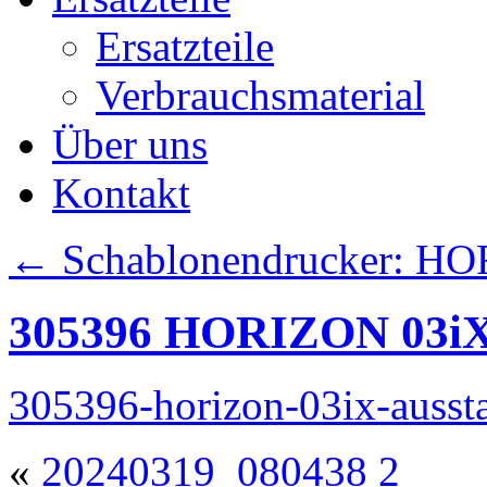
Ersatzteile
Verbrauchsmaterial
Über uns
Kontakt
←
Schablonendrucker: H
305396 HORIZON 03iX A
305396-horizon-03ix-aussta
«
20240319_080438 2